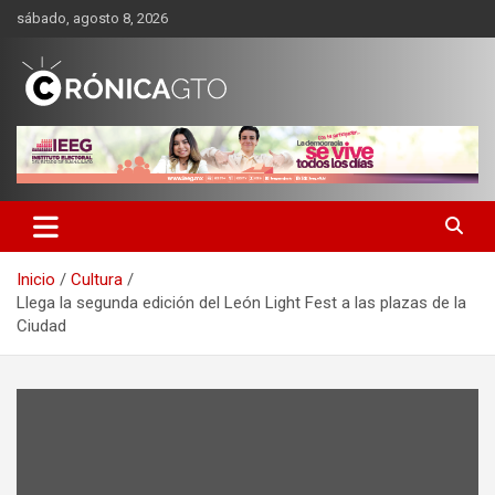
Saltar
sábado, agosto 8, 2026
al
contenido
CRONICA GUANAJUATO
Inicio
Cultura
Llega la segunda edición del León Light Fest a las plazas de la
Ciudad