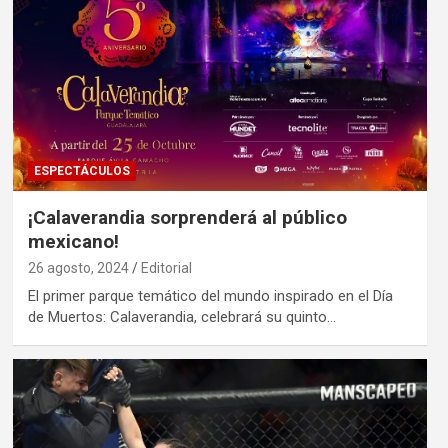
ESPECTÁCULOS
¡Calaverandia sorprenderá al público
mexicano!
26 agosto, 2024
Editorial
El primer parque temático del mundo inspirado en el Día
de Muertos: Calaverandia, celebrará su quinto…