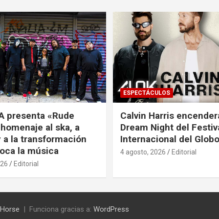
ESPECTÁCULOS
A presenta «Rude
Calvin Harris encender
 homenaje al ska, a
Dream Night del Festiv
 a la transformación
Internacional del Glob
oca la música
4 agosto, 2026
Editorial
026
Editorial
Horse
Funciona gracias a:
WordPress