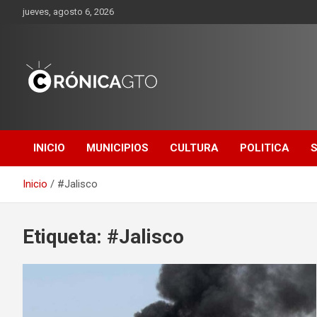
Saltar
jueves, agosto 6, 2026
al
contenido
CRONICA
GUANAJUATO
INICIO
MUNICIPIOS
CULTURA
POLITICA
Inicio
#Jalisco
Etiqueta:
#Jalisco