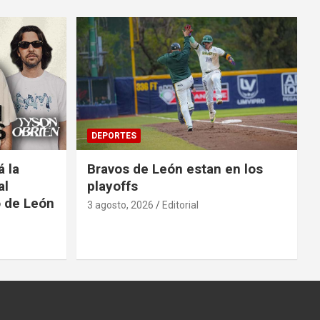
DEPORTES
á la
Bravos de León estan en los
al
playoffs
o de León
3 agosto, 2026
Editorial