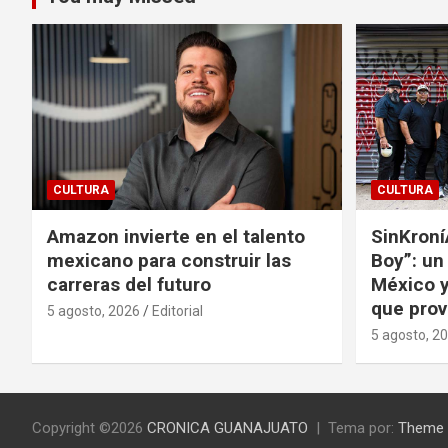
CULTURA
CULTURA
Amazon invierte en el talento
SinKroní
mexicano para construir las
Boy”: un
carreras del futuro
México y
que prov
5 agosto, 2026
Editorial
5 agosto, 2
Copyright ©2026
CRONICA GUANAJUATO
Tema por:
Theme 