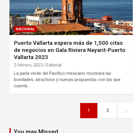
NACIONAL
Puerto Vallarta espera más de 1,500 citas
de negocios en Gala Riviera Nayarit-Puerto
Vallarta 2023
2 febrero, 2023
Editorial
La perla verde del Pacífico mexicano mostrará las
bondades, atractivos y nuevas propuestas con las que
cuenta…
Paginación
1
2
…
de
entradas
You may Missed