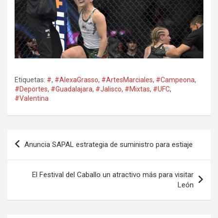
Etiquetas:
#
,
#AlexaGrasso
,
#ArtesMarciales
,
#Campeona
,
#Deportes
,
#Guadalajara
,
#Jalisco
,
#Mixtas
,
#UFC
,
#Valentina
Navegación
Anuncia SAPAL estrategia de suministro para estiaje
de
entradas
El Festival del Caballo un atractivo más para visitar
León