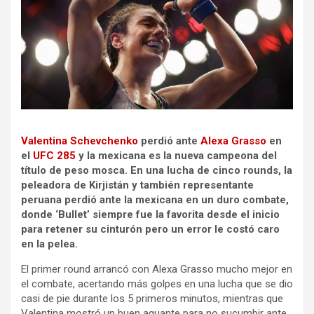
Valentina Schevchenko
perdió ante
Alexa Grasso
en
el
UFC 285
y la mexicana es la nueva campeona del
título de peso mosca. En una lucha de cinco rounds, la
peleadora de Kirjistán y también representante
peruana perdió ante la mexicana en un duro combate,
donde ‘Bullet’ siempre fue la favorita desde el inicio
para retener su cinturón pero un error le costó caro
en la pelea.
El primer round arrancó con Alexa Grasso mucho mejor en
el combate, acertando más golpes en una lucha que se dio
casi de pie durante los 5 primeros minutos, mientras que
Valentina mostró un buen aguante para no sucumbir ante