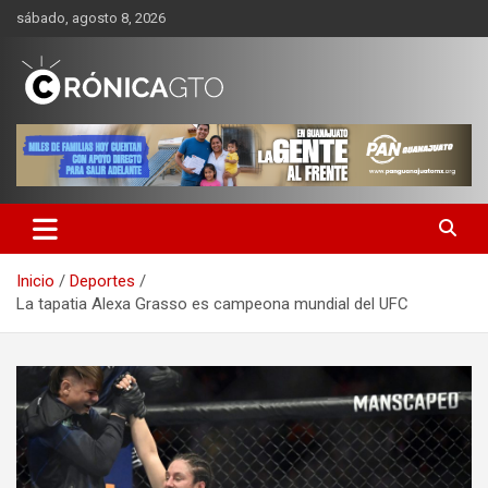
Saltar
sábado, agosto 8, 2026
al
contenido
CRONICA GUANAJUATO
Inicio
Deportes
La tapatia Alexa Grasso es campeona mundial del UFC