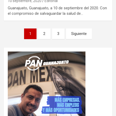
10 septiembre, 2020
Editorial
Guanajuato, Guanajuato, a 10 de septiembre del 2020. Con
el compromiso de salvaguardar la salud de…
Paginación
1
2
3
Siguiente
de
entradas