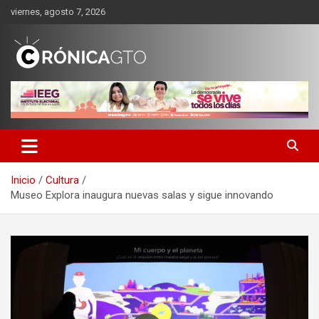
Saltar
viernes, agosto 7, 2026
al
contenido
CRONICA GUANAJUATO
Inicio
Cultura
Museo Explora inaugura nuevas salas y sigue innovando