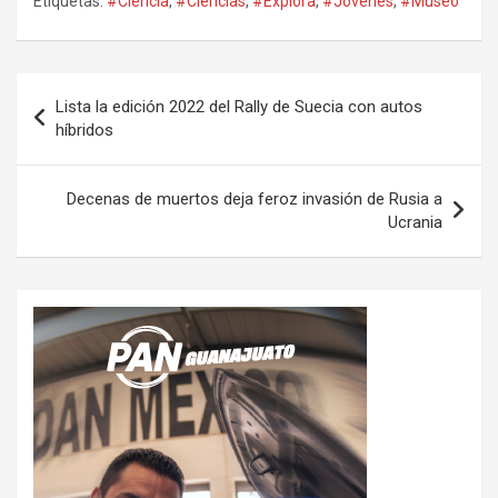
Etiquetas:
#Ciencia
,
#Ciencias
,
#Explora
,
#Jovenes
,
#Museo
Navegación
Lista la edición 2022 del Rally de Suecia con autos
de
híbridos
entradas
Decenas de muertos deja feroz invasión de Rusia a
Ucrania