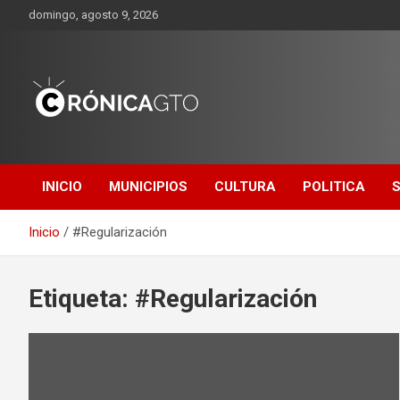
Saltar
domingo, agosto 9, 2026
al
contenido
CRONICA
GUANAJUATO
INICIO
MUNICIPIOS
CULTURA
POLITICA
Inicio
#Regularización
Etiqueta:
#Regularización