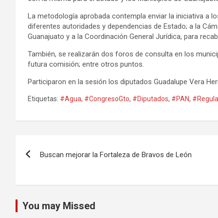
La metodología aprobada contempla enviar la iniciativa a l
diferentes autoridades y dependencias de Estado; a la Cáma
Guanajuato y a la Coordinación General Jurídica, para recab
También, se realizarán dos foros de consulta en los munic
futura comisión; entre otros puntos.
Participaron en la sesión los diputados Guadalupe Vera He
Etiquetas:
#Agua
,
#CongresoGto
,
#Diputados
,
#PAN
,
#Regula
Navegación
Buscan mejorar la Fortaleza de Bravos de León
de
entradas
You may Missed