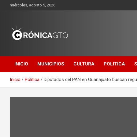
Saltar
miércoles, agosto 5, 2026
al
contenido
CRONICA
GUANAJUATO
INICIO
MUNICIPIOS
CULTURA
POLITICA
Inicio
Politica
Diputados del PAN en Guanajuato buscan regu