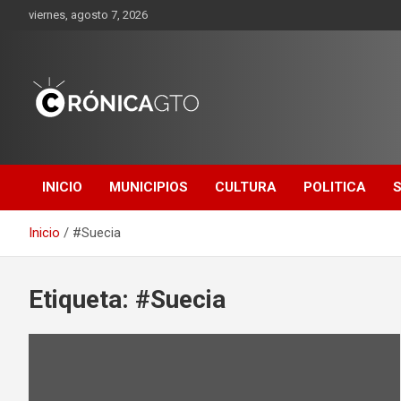
Saltar
viernes, agosto 7, 2026
al
contenido
CRONICA
GUANAJUATO
INICIO
MUNICIPIOS
CULTURA
POLITICA
Inicio
#Suecia
Etiqueta:
#Suecia