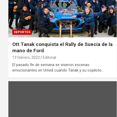
DEPORTES
Ott Tanak conquista el Rally de Suecia de la
mano de Ford
13 febrero, 2023
Editorial
El pasado fin de semana se vivieron escenas
emocionantes en Umeå cuando Tänak y su copiloto…