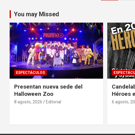
de
entradas
You may Missed
ESPECTÁCULOS
ESPECTÁC
Presentan nueva sede del
Candela
Halloween Zoo
Héroes 
8 agosto, 2026
Editorial
6 agosto, 2