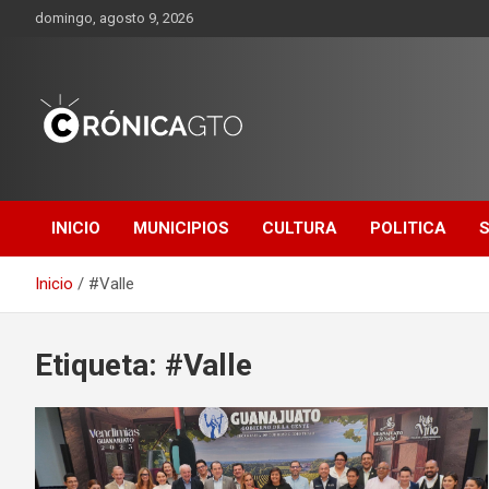
Saltar
domingo, agosto 9, 2026
al
contenido
CRONICA
GUANAJUATO
INICIO
MUNICIPIOS
CULTURA
POLITICA
Inicio
#Valle
Etiqueta:
#Valle