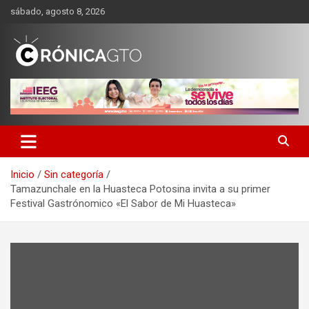
Saltar
sábado, agosto 8, 2026
al
contenido
CRONICA GUANAJUATO
Inicio
Sin categoría
Tamazunchale en la Huasteca Potosina invita a su primer
Festival Gastrónomico «El Sabor de Mi Huasteca»