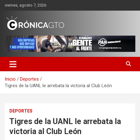
Saltar
viernes, agosto 7, 2026
al
contenido
CRONICA GUANAJUATO
Inicio
Deportes
Tigres de la UANL le arrebata la victoria al Club León
DEPORTES
Tigres de la UANL le arrebata la
victoria al Club León