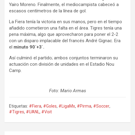
Yairo Moreno. Finalmente, el mediocampista cabeceó a
escasos centímetros de la línea de gol.
La Fiera tenía la victoria en sus manos, pero en el tiempo
añadido cometieron una falta en el área. Tigres tenía una
pena máxima, algo que aprovecharon para poner el 2-2
con un disparo implacable del francés André Gignac. Era
el
minuto 90´+3´.
Así culminó el partido; ambos conjuntos terminaron su
actuación con división de unidades en el Estadio Nou
Camp.
Foto: Mario Armas
Etiquetas:
#Fiera
,
#Goles
,
#LigaMx
,
#Pirma
,
#Soccer
,
#Tigres
,
#UANL
,
#Voit