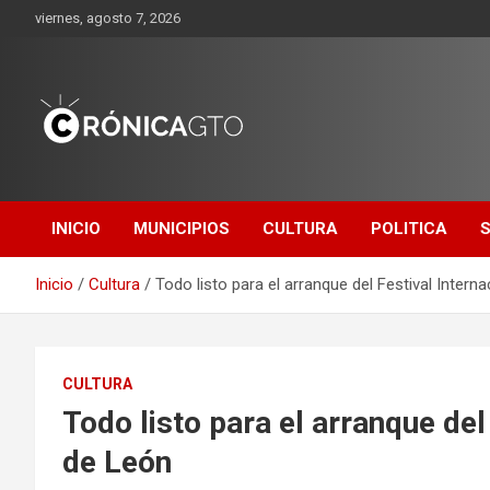
Saltar
viernes, agosto 7, 2026
al
contenido
CRONICA
GUANAJUATO
INICIO
MUNICIPIOS
CULTURA
POLITICA
Inicio
Cultura
Todo listo para el arranque del Festival Intern
CULTURA
Todo listo para el arranque del
de León