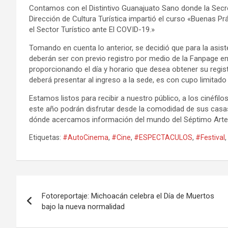
Contamos con el Distintivo Guanajuato Sano donde la Secre
Dirección de Cultura Turística impartió el curso «Buenas Pr
el Sector Turístico ante El COVID-19.»
Tomando en cuenta lo anterior, se decidió que para la asis
deberán ser con previo registro por medio de la Fanpage e
proporcionando el día y horario que desea obtener su regist
deberá presentar al ingreso a la sede, es con cupo limitado
Estamos listos para recibir a nuestro público, a los cinéfi
este año podrán disfrutar desde la comodidad de sus casa
dónde acercamos información del mundo del Séptimo Arte 
Etiquetas:
#AutoCinema
,
#Cine
,
#ESPECTACULOS
,
#Festival
,
Navegación
Fotoreportaje: Michoacán celebra el Día de Muertos
de
bajo la nueva normalidad
entradas