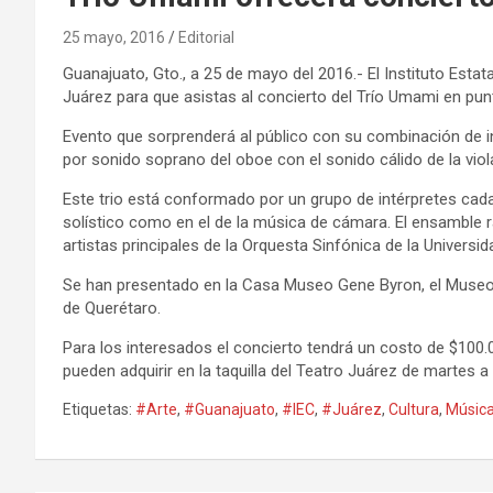
25 mayo, 2016
Editorial
Guanajuato, Gto., a 25 de mayo del 2016.- El Instituto Estat
Juárez para que asistas al concierto del Trío Umami en punt
Evento que sorprenderá al público con su combinación de i
por sonido soprano del oboe con el sonido cálido de la viol
Este trio está conformado por un grupo de intérpretes cad
solístico como en el de la música de cámara. El ensamble
artistas principales de la Orquesta Sinfónica de la Univer
Se han presentado en la Casa Museo Gene Byron, el Museo Ic
de Querétaro.
Para los interesados el concierto tendrá un costo de $100.0
pueden adquirir en la taquilla del Teatro Juárez de martes a 
Etiquetas:
#Arte
,
#Guanajuato
,
#IEC
,
#Juárez
,
Cultura
,
Músic