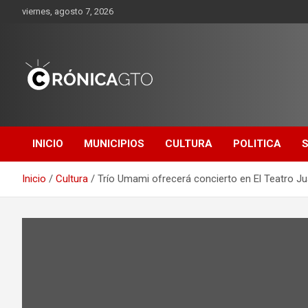
Saltar
viernes, agosto 7, 2026
al
contenido
CRONICA
GUANAJUATO
INICIO
MUNICIPIOS
CULTURA
POLITICA
Inicio
Cultura
Trío Umami ofrecerá concierto en El Teatro J