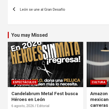
Navegación
León se une al Gran Desafío
de
entradas
You may Missed
ESPECTÁCULOS
CULTURA
Candelabrum Metal Fest busca
Amazon i
Héroes en León
mexicano
carreras
6 agosto, 2026
Editorial