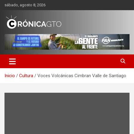
Saltar
sábado, agosto 8, 2026
al
contenido
CRONICA GUANAJUATO
Inicio
Cultura
Voces Volcánicas Cimbran Valle de Santiago