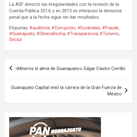
La ASF detectó las irregularidades con la revisión de la
Cuenta Pública 2014, y en 2015 se interpuso la denuncia
penal que a la fecha sigue sin dar resultados.
Etiquetas:
#auditoría
,
#Corrupción
,
#Escándalo
,
#Fraude
,
#Guanajuato
,
#OliveraRocha
,
#Transparencia
,
#Turismo
,
Sectur
Navegación
«Mineros el alma de Guanajuato»; Edgar Castro Cerrillo
de
entradas
Guanajuato Capital vivió la carrera de la Gran Fuerza de
México