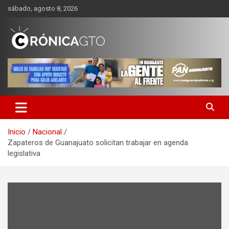
Saltar
sábado, agosto 8, 2026
al
contenido
CRONICA GUANAJUATO
Inicio
Nacional
Zapateros de Guanajuato solicitan trabajar en agenda
legislativa