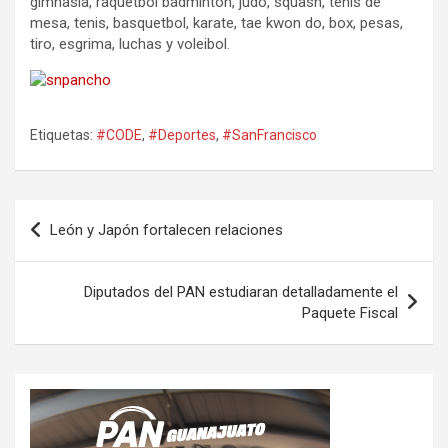
gimnasia, raquetbol bádminton, judo, squash, tenis de
mesa, tenis, basquetbol, karate, tae kwon do, box, pesas,
tiro, esgrima, luchas y voleibol.
Etiquetas:
#CODE
,
#Deportes
,
#SanFrancisco
Navegación
León y Japón fortalecen relaciones
de
entradas
Diputados del PAN estudiaran detalladamente el
Paquete Fiscal