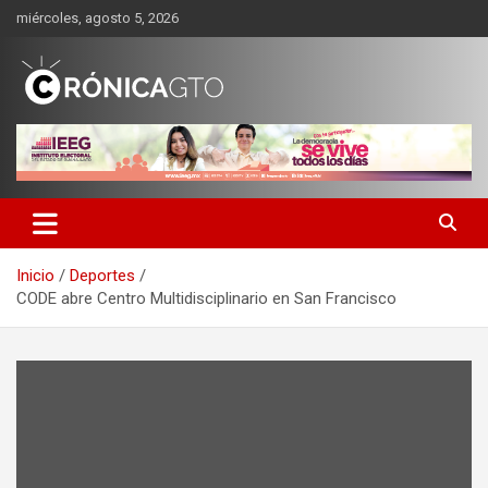
Saltar
miércoles, agosto 5, 2026
al
contenido
CRONICA GUANAJUATO
Inicio
Deportes
CODE abre Centro Multidisciplinario en San Francisco