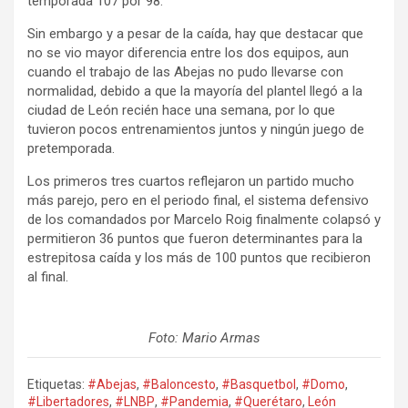
temporada 107 por 98.
Sin embargo y a pesar de la caída, hay que destacar que
no se vio mayor diferencia entre los dos equipos, aun
cuando el trabajo de las Abejas no pudo llevarse con
normalidad, debido a que la mayoría del plantel llegó a la
ciudad de León recién hace una semana, por lo que
tuvieron pocos entrenamientos juntos y ningún juego de
pretemporada.
Los primeros tres cuartos reflejaron un partido mucho
más parejo, pero en el periodo final, el sistema defensivo
de los comandados por Marcelo Roig finalmente colapsó y
permitieron 36 puntos que fueron determinantes para la
estrepitosa caída y los más de 100 puntos que recibieron
al final.
Foto: Mario Armas
Etiquetas:
#Abejas
,
#Baloncesto
,
#Basquetbol
,
#Domo
,
#Libertadores
,
#LNBP
,
#Pandemia
,
#Querétaro
,
León