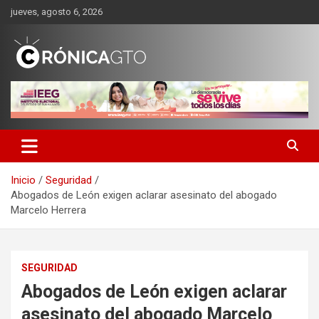
Saltar
jueves, agosto 6, 2026
al
contenido
CRONICA GUANAJUATO
Inicio
Seguridad
Abogados de León exigen aclarar asesinato del abogado
Marcelo Herrera
SEGURIDAD
Abogados de León exigen aclarar
asesinato del abogado Marcelo