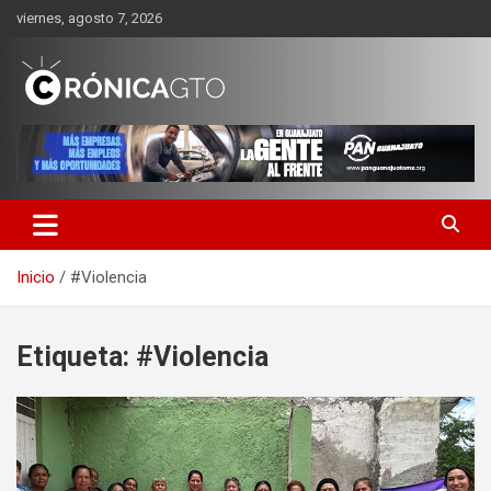
Saltar
viernes, agosto 7, 2026
al
contenido
CRONICA GUANAJUATO
Inicio
#Violencia
Etiqueta:
#Violencia