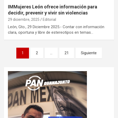
IMMujeres León ofrece información para
decidir, prevenir y vivir sin violencias
29 diciembre, 2025
Editorial
León, Gto., 29 Diciembre 2025.- Contar con información
clara, oportuna y libre de estereotipos en temas…
Paginación
1
2
…
21
Siguiente
de
entradas