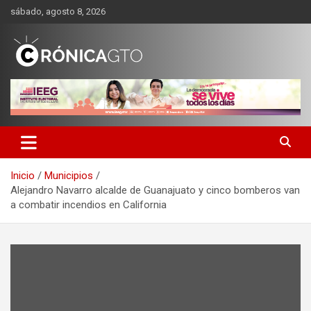
Saltar
sábado, agosto 8, 2026
al
contenido
CRONICA GUANAJUATO
Inicio
Municipios
Alejandro Navarro alcalde de Guanajuato y cinco bomberos van
a combatir incendios en California