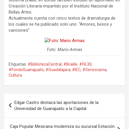
sistema Braille, en donde también estudió un diplomado en
Creación Literaria impartido por el Instituto Nacional de
Bellas Artes.
Actualmente cuenta con cinco textos de dramaturgia de
los cuales se ha publicado solo uno: “Amores, besos y
canciones”.
Foto: Mario Armas
Etiquetas:
#BibliotecaCentral
,
#Braille
,
#FIL30
,
#FondoGuanajuato
,
#Guadalajara
,
#IEC
,
#Sensorama
,
Cultura
Navegación
Edgar Castro destaca las aportaciones de la
de
Universidad de Guanajuato a la Capital
entradas
Caja Popular Mexicana moderniza su sucursal Estación