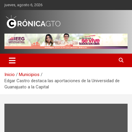
Saltar
jueves, agosto 6, 2026
al
contenido
CRONICA GUANAJUATO
Inicio
Municipios
Edgar Castro destaca las aportaciones de la Universidad de
Guanajuato a la Capital