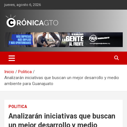
Saltar
jueves, agosto 6, 2026
al
contenido
CRONICA GUANAJUATO
Inicio
Politica
Analizarán iniciativas que buscan un mejor desarrollo y medio
ambiente para Guanajuato
POLITICA
Analizarán iniciativas que buscan
un mejor desarrollo y medio