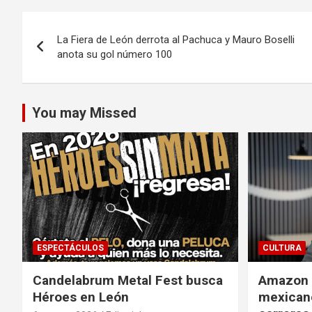
Navegación
La Fiera de León derrota al Pachuca y Mauro Boselli
de
anota su gol número 100
entradas
You may Missed
ESPECTÁCULOS
CULTURA
Candelabrum Metal Fest busca
Amazon i
Héroes en León
mexicano