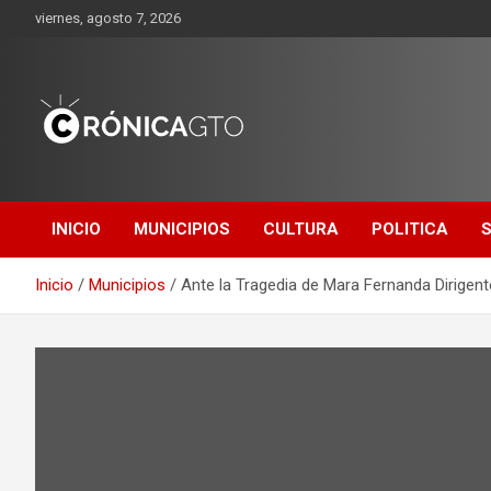
Saltar
viernes, agosto 7, 2026
al
contenido
CRONICA
GUANAJUATO
INICIO
MUNICIPIOS
CULTURA
POLITICA
Inicio
Municipios
Ante la Tragedia de Mara Fernanda Dirigent