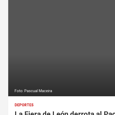
Foto: Pascual Maceira
DEPORTES
La Fiera de León derrota al Pa