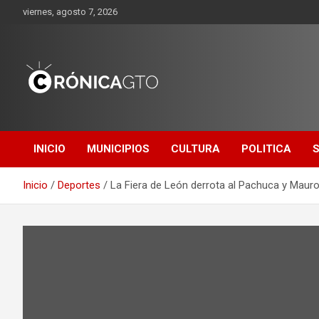
Saltar
viernes, agosto 7, 2026
al
contenido
CRONICA
GUANAJUATO
INICIO
MUNICIPIOS
CULTURA
POLITICA
Inicio
Deportes
La Fiera de León derrota al Pachuca y Mauro