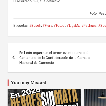
El resultado, 3-1, fue definitivo.
Foto: Pas
Etiquetas:
#Boselli
,
#Fiera
,
#Futbol
,
#LigaMx
,
#Pachuca
,
#Soc
Navegación
En León organizan el tercer evento rumbo al
de
Centenario de la Confederacón de la Cámara
Nacional de Comercio
entradas
You may Missed