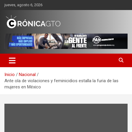
Saltar
jueves, agosto 6, 2026
al
contenido
CRONICA GUANAJUATO
Inicio
Nacional
Ante ola de violaciones y feminicidios estalla la furia de las
mujeres en México