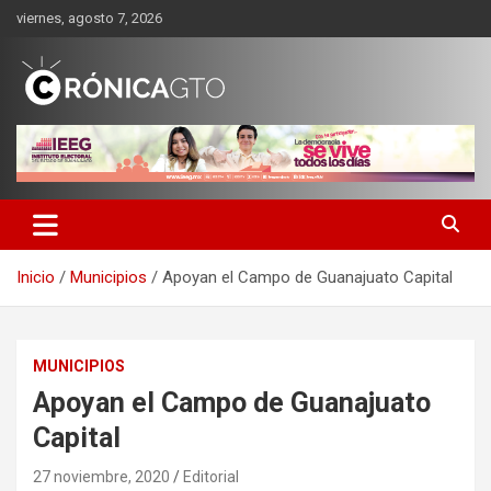
Saltar
viernes, agosto 7, 2026
al
contenido
CRONICA GUANAJUATO
Inicio
Municipios
Apoyan el Campo de Guanajuato Capital
MUNICIPIOS
Apoyan el Campo de Guanajuato
Capital
27 noviembre, 2020
Editorial