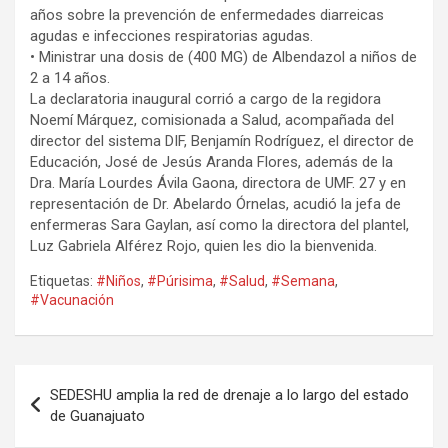
años sobre la prevención de enfermedades diarreicas
agudas e infecciones respiratorias agudas.
• Ministrar una dosis de (400 MG) de Albendazol a niños de
2 a 14 años.
La declaratoria inaugural corrió a cargo de la regidora
Noemí Márquez, comisionada a Salud, acompañada del
director del sistema DIF, Benjamín Rodríguez, el director de
Educación, José de Jesús Aranda Flores, además de la
Dra. María Lourdes Ávila Gaona, directora de UMF. 27 y en
representación de Dr. Abelardo Órnelas, acudió la jefa de
enfermeras Sara Gaylan, así como la directora del plantel,
Luz Gabriela Alférez Rojo, quien les dio la bienvenida.
Etiquetas:
#Niños
,
#Púrisima
,
#Salud
,
#Semana
,
#Vacunación
Navegación
SEDESHU amplia la red de drenaje a lo largo del estado
de
de Guanajuato
entradas