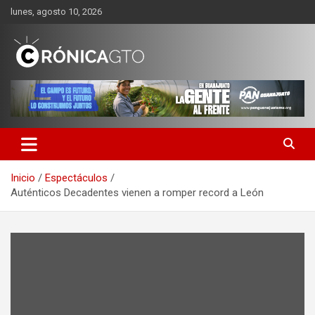
Saltar
lunes, agosto 10, 2026
al
contenido
CRONICA GUANAJUATO
Inicio
Espectáculos
Auténticos Decadentes vienen a romper record a León