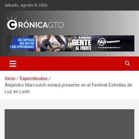
Saltar
sábado, agosto 8, 2026
al
contenido
CRONICA GUANAJUATO
Inicio
Espectáculos
Alejandro Marcovich estará presente en el Festival Estrellas de
Luz en León