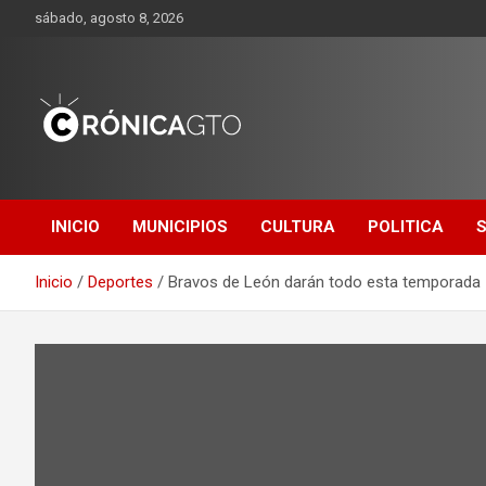
Saltar
sábado, agosto 8, 2026
al
contenido
CRONICA
GUANAJUATO
INICIO
MUNICIPIOS
CULTURA
POLITICA
Inicio
Deportes
Bravos de León darán todo esta temporada