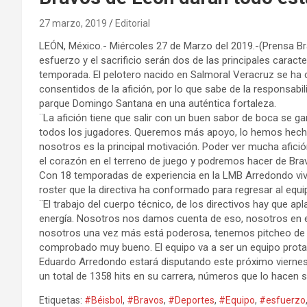
27 marzo, 2019
Editorial
LEÓN, México.- Miércoles 27 de Marzo del 2019.-(Prensa B
esfuerzo y el sacrificio serán dos de las principales caract
temporada. El pelotero nacido en Salmoral Veracruz se ha 
consentidos de la afición, por lo que sabe de la responsabil
parque Domingo Santana en una auténtica fortaleza.
¨La afición tiene que salir con un buen sabor de boca se gan
todos los jugadores. Queremos más apoyo, lo hemos hecho b
nosotros es la principal motivación. Poder ver mucha afici
el corazón en el terreno de juego y podremos hacer de Bra
Con 18 temporadas de experiencia en la LMB Arredondo viv
roster que la directiva ha conformado para regresar al equi
¨El trabajo del cuerpo técnico, de los directivos hay que a
energía. Nosotros nos damos cuenta de eso, nosotros en el
nosotros una vez más está poderosa, tenemos pitcheo de c
comprobado muy bueno. El equipo va a ser un equipo protag
Eduardo Arredondo estará disputando este próximo viernes
un total de 1358 hits en su carrera, números que lo hacen 
Etiquetas:
#Béisbol
,
#Bravos
,
#Deportes
,
#Equipo
,
#esfuerzo