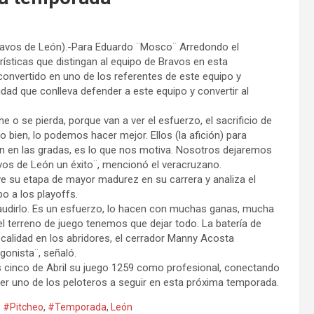
ravos de León).-Para Eduardo ¨Mosco¨ Arredondo el
erísticas que distingan al equipo de Bravos en esta
convertido en uno de los referentes de este equipo y
idad que conlleva defender a este equipo y convertir al
e o se pierda, porque van a ver el esfuerzo, el sacrificio de
ien, lo podemos hacer mejor. Ellos (la afición) para
ón en las gradas, es lo que nos motiva. Nosotros dejaremos
vos de León un éxito¨, mencionó el veracruzano.
e su etapa de mayor madurez en su carrera y analiza el
po a los playoffs.
plaudirlo. Es un esfuerzo, lo hacen con muchas ganas, mucha
 terreno de juego tenemos que dejar todo. La batería de
alidad en los abridores, el cerrador Manny Acosta
onista¨, señaló.
 cinco de Abril su juego 1259 como profesional, conectando
ser uno de los peloteros a seguir en esta próxima temporada.
,
#Pitcheo
,
#Temporada
,
León