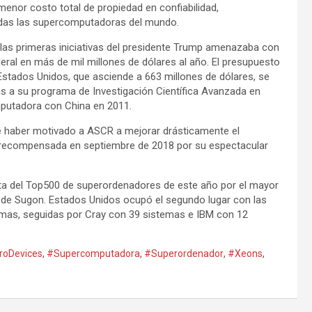
menor costo total de propiedad en confiabilidad,
todas las supercomputadoras del mundo.
 las primeras iniciativas del presidente Trump amenazaba con
eral en más de mil millones de dólares al año. El presupuesto
 Estados Unidos, que asciende a 663 millones de dólares, se
as a su programa de Investigación Científica Avanzada en
mputadora con China en 2011.
ce haber motivado a ASCR a mejorar drásticamente el
 recompensada en septiembre de 2018 por su espectacular
sta del Top500 de superordenadores de este año por el mayor
 de Sugon. Estados Unidos ocupó el segundo lugar con las
mas, seguidas por Cray con 39 sistemas e IBM con 12
roDevices
,
#Supercomputadora
,
#Superordenador
,
#Xeons
,