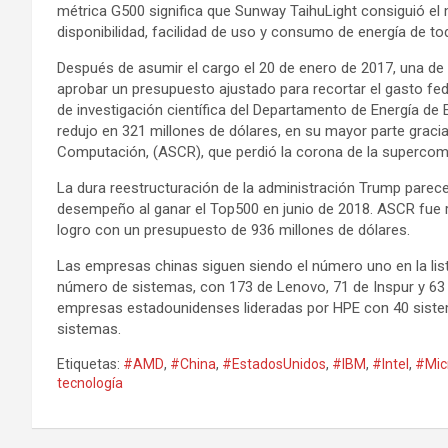
métrica G500 significa que Sunway TaihuLight consiguió el 
disponibilidad, facilidad de uso y consumo de energía de 
Después de asumir el cargo el 20 de enero de 2017, una de
aprobar un presupuesto ajustado para recortar el gasto fed
de investigación científica del Departamento de Energía de
redujo en 321 millones de dólares, en su mayor parte graci
Computación, (ASCR), que perdió la corona de la superco
La dura reestructuración de la administración Trump pare
desempeño al ganar el Top500 en junio de 2018. ASCR fue
logro con un presupuesto de 936 millones de dólares.
Las empresas chinas siguen siendo el número uno en la li
número de sistemas, con 173 de Lenovo, 71 de Inspur y 63
empresas estadounidenses lideradas por HPE con 40 siste
sistemas.
Etiquetas:
#AMD
,
#China
,
#EstadosUnidos
,
#IBM
,
#Intel
,
#Mic
tecnología