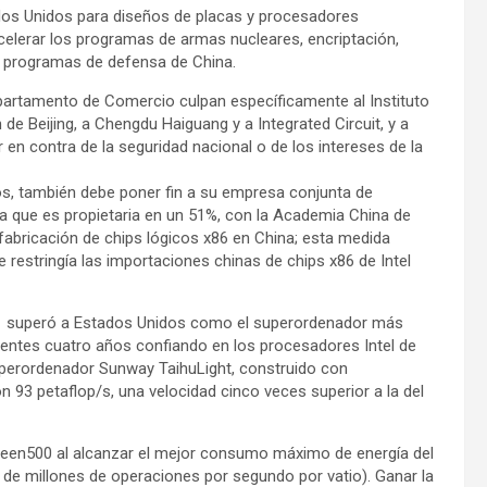
ados Unidos para diseños de placas y procesadores
acelerar los programas de armas nucleares, encriptación,
s programas de defensa de China.
epartamento de Comercio culpan específicamente al Instituto
e Beijing, a Chengdu Haiguang y a Integrated Circuit, y a
n contra de la seguridad nacional o de los intereses de la
s, también debe poner fin a su empresa conjunta de
a que es propietaria en un 51%, con la Academia China de
 fabricación de chips lógicos x86 en China; esta medida
 restringía las importaciones chinas de chips x86 de Intel
011 superó a Estados Unidos como el superordenador más
uientes cuatro años confiando en los procesadores Intel de
uperordenador Sunway TaihuLight, construido con
 93 petaflop/s, una velocidad cinco veces superior a la del
Green500 al alcanzar el mejor consumo máximo de energía del
 de millones de operaciones por segundo por vatio). Ganar la