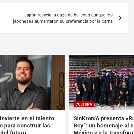
Japón reinicia la caza de ballenas aunque los
japoneses aumentaron su preferencia por la carne
CULTURA
nvierte en el talento
SinKroníA presenta «R
 para construir las
Boy”: un homenaje al s
 del futuro
México y a la transfor