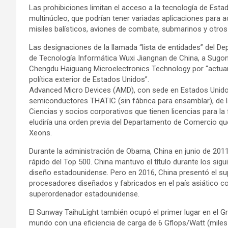
Las prohibiciones limitan el acceso a la tecnología de Est
multinúcleo, que podrían tener variadas aplicaciones para 
misiles balísticos, aviones de combate, submarinos y otro
Las designaciones de la llamada “lista de entidades” del D
de Tecnología Informática Wuxi Jiangnan de China, a Sugon d
Chengdu Haiguang Microelectronics Technology por “actuar e
política exterior de Estados Unidos”.
Advanced Micro Devices (AMD), con sede en Estados Unido
semiconductores THATIC (sin fábrica para ensamblar), de l
Ciencias y socios corporativos que tienen licencias para la
eludiría una orden previa del Departamento de Comercio que
Xeons.
Durante la administración de Obama, China en junio de 2
rápido del Top 500. China mantuvo el título durante los sig
diseño estadounidense. Pero en 2016, China presentó el s
procesadores diseñados y fabricados en el país asiático con
superordenador estadounidense.
El Sunway TaihuLight también ocupó el primer lugar en el 
mundo con una eficiencia de carga de 6 Gflops/Watt (miles