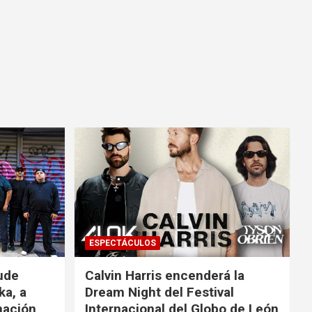
ESPECTÁCULOS
ude
Calvin Harris encenderá la
ka, a
Dream Night del Festival
mación
Internacional del Globo de León