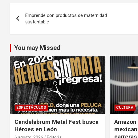
Navegación
Emprende con productos de maternidad
de
sustentable
entradas
You may Missed
ESPECTÁCULOS
CULTURA
Candelabrum Metal Fest busca
Amazon i
Héroes en León
mexicano
carreras
6 agosto, 2026
Editorial