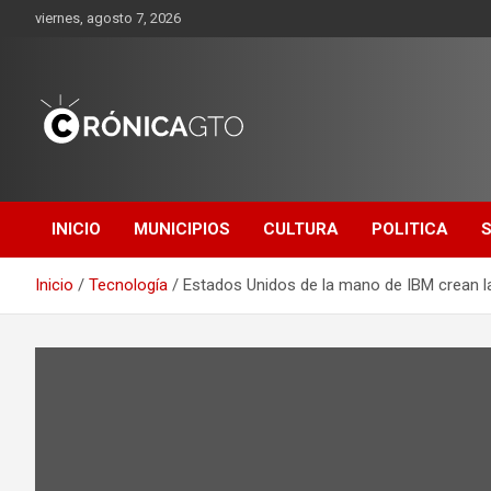
Saltar
viernes, agosto 7, 2026
al
contenido
CRONICA
GUANAJUATO
INICIO
MUNICIPIOS
CULTURA
POLITICA
Inicio
Tecnología
Estados Unidos de la mano de IBM crean 