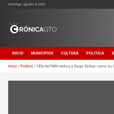
Saltar
domingo, agosto 9, 2026
al
contenido
CRONICA
GUANAJUATO
INICIO
MUNICIPIOS
CULTURA
POLITICA
Inicio
Politica
CEN del PAN ratifica a Diego Sinhue como su 