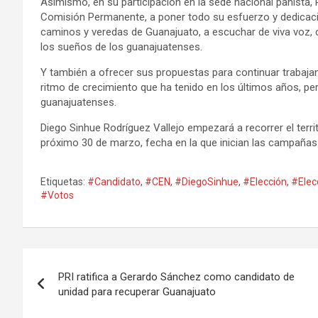
Asimismo, en su participación en la sede nacional panista
Comisión Permanente, a poner todo su esfuerzo y dedicación
caminos y veredas de Guanajuato, a escuchar de viva voz,
los sueños de los guanajuatenses.
Y también a ofrecer sus propuestas para continuar trabaja
ritmo de crecimiento que ha tenido en los últimos años, pero
guanajuatenses.
Diego Sinhue Rodríguez Vallejo empezará a recorrer el terri
próximo 30 de marzo, fecha en la que inician las campañas
Etiquetas:
#Candidato
,
#CEN
,
#DiegoSinhue
,
#Elección
,
#Elec
#Votos
Navegación
PRI ratifica a Gerardo Sánchez como candidato de
de
unidad para recuperar Guanajuato