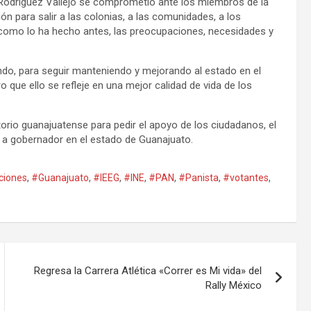
, Rodríguez Vallejo se comprometió ante los miembros de la
 para salir a las colonias, a las comunidades, a los
 como lo ha hecho antes, las preocupaciones, necesidades y
ndo, para seguir manteniendo y mejorando al estado en el
 que ello se refleje en una mejor calidad de vida de los
torio guanajuatense para pedir el apoyo de los ciudadanos, el
 a gobernador en el estado de Guanajuato.
ciones
,
#Guanajuato
,
#IEEG
,
#INE
,
#PAN
,
#Panista
,
#votantes
,
Regresa la Carrera Atlética «Correr es Mi vida» del
Rally México