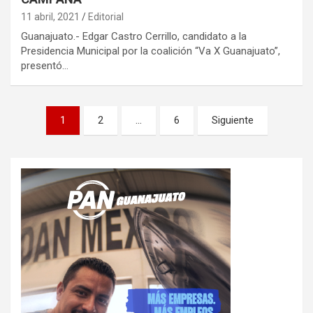
11 abril, 2021
Editorial
Guanajuato.- Edgar Castro Cerrillo, candidato a la
Presidencia Municipal por la coalición “Va X Guanajuato”,
presentó…
Paginación
1
2
…
6
Siguiente
de
entradas