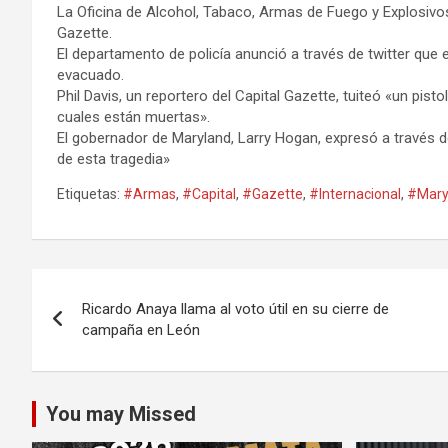
La Oficina de Alcohol, Tabaco, Armas de Fuego y Explosivos 
Gazette.
El departamento de policía anunció a través de twitter que e
evacuado.
Phil Davis, un reportero del Capital Gazette, tuiteó «un pist
cuales están muertas».
El gobernador de Maryland, Larry Hogan, expresó a través 
de esta tragedia»
Etiquetas:
#Armas
,
#Capital
,
#Gazette
,
#Internacional
,
#Mary
Navegación
Ricardo Anaya llama al voto útil en su cierre de
de
campaña en León
entradas
You may Missed