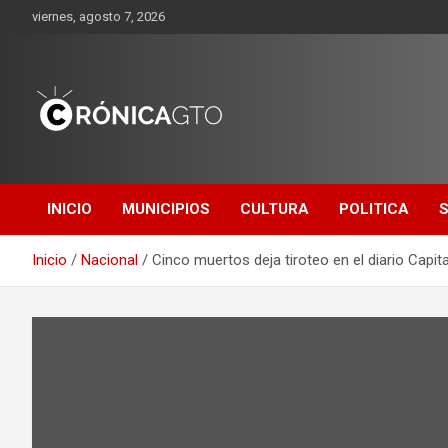
Saltar
viernes, agosto 7, 2026
al
contenido
CRONICA
GUANAJUATO
INICIO
MUNICIPIOS
CULTURA
POLITICA
Inicio
Nacional
Cinco muertos deja tiroteo en el diario Capi