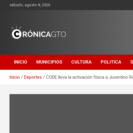
Saltar
sábado, agosto 8, 2026
al
contenido
CRONICA
GUANAJUATO
INICIO
MUNICIPIOS
CULTURA
POLITICA
Inicio
Deportes
CODE lleva la activación física a Juventino 