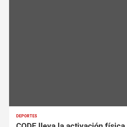
DEPORTES
CODE lleva la activación físic