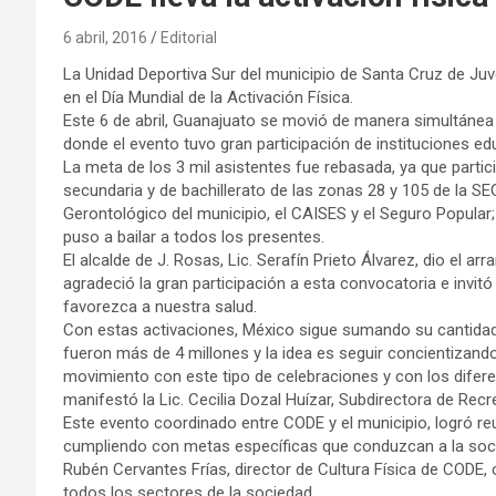
6 abril, 2016
Editorial
La Unidad Deportiva Sur del municipio de Santa Cruz de Juv
en el Día Mundial de la Activación Física.
Este 6 de abril, Guanajuato se movió de manera simultánea
donde el evento tuvo gran participación de instituciones edu
La meta de los 3 mil asistentes fue rebasada, ya que partici
secundaria y de bachillerato de las zonas 28 y 105 de la S
Gerontológico del municipio, el CAISES y el Seguro Popular;
puso a bailar a todos los presentes.
El alcalde de J. Rosas, Lic. Serafín Prieto Álvarez, dio el a
agradeció la gran participación a esta convocatoria e invit
favorezca a nuestra salud.
Con estas activaciones, México sigue sumando su cantidad
fueron más de 4 millones y la idea es seguir concientizando
movimiento con este tipo de celebraciones y con los difere
manifestó la Lic. Cecilia Dozal Huízar, Subdirectora de Rec
Este evento coordinado entre CODE y el municipio, logró reu
cumpliendo con metas específicas que conduzcan a la socied
Rubén Cervantes Frías, director de Cultura Física de CODE, 
todos los sectores de la sociedad.