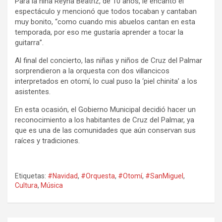
Para la niña Reyna Beatriz, de 10 años, le encantó el
espectáculo y mencionó que todos tocaban y cantaban
muy bonito, “como cuando mis abuelos cantan en esta
temporada, por eso me gustaría aprender a tocar la
guitarra”.
Al final del concierto, las niñas y niños de Cruz del Palmar
sorprendieron a la orquesta con dos villancicos
interpretados en otomí, lo cual puso la ‘piel chinita’ a los
asistentes.
En esta ocasión, el Gobierno Municipal decidió hacer un
reconocimiento a los habitantes de Cruz del Palmar, ya
que es una de las comunidades que aún conservan sus
raíces y tradiciones.
Etiquetas:
#Navidad
,
#Orquesta
,
#Otomí
,
#SanMiguel
,
Cultura
,
Música