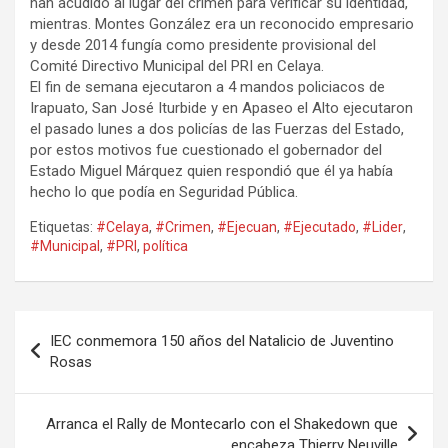
han acudido al lugar del crimen para verificar su identidad,
mientras. Montes González era un reconocido empresario
y desde 2014 fungía como presidente provisional del
Comité Directivo Municipal del PRI en Celaya.
El fin de semana ejecutaron a 4 mandos policiacos de
Irapuato, San José Iturbide y en Apaseo el Alto ejecutaron
el pasado lunes a dos policías de las Fuerzas del Estado,
por estos motivos fue cuestionado el gobernador del
Estado Miguel Márquez quien respondió que él ya había
hecho lo que podía en Seguridad Pública.
Etiquetas:
#Celaya
,
#Crimen
,
#Ejecuan
,
#Ejecutado
,
#Lider
,
#Municipal
,
#PRI
,
política
Navegación
IEC conmemora 150 años del Natalicio de Juventino
de
Rosas
entradas
Arranca el Rally de Montecarlo con el Shakedown que
encabeza Thierry Neuville