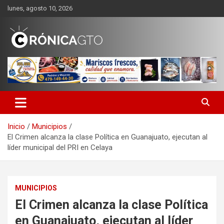
Saltar
lunes, agosto 10, 2026
al
contenido
CRONICA GUANAJUATO
Inicio
Municipios
El Crimen alcanza la clase Política en Guanajuato, ejecutan al
líder municipal del PRI en Celaya
MUNICIPIOS
El Crimen alcanza la clase Política
en Guanajuato, ejecutan al líder