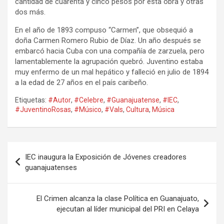
cantidad de cuarenta y cinco pesos por esta obra y otras
dos más.
En el año de 1893 compuso “Carmen”, que obsequió a
doña Carmen Romero Rubio de Díaz. Un año después se
embarcó hacia Cuba con una compañía de zarzuela, pero
lamentablemente la agrupación quebró. Juventino estaba
muy enfermo de un mal hepático y falleció en julio de 1894
a la edad de 27 años en el país caribeño.
Etiquetas:
#Autor
,
#Celebre
,
#Guanajuatense
,
#IEC
,
#JuventinoRosas
,
#Músico
,
#Vals
,
Cultura
,
Música
Navegación
IEC inaugura la Exposición de Jóvenes creadores
de
guanajuatenses
entradas
El Crimen alcanza la clase Política en Guanajuato,
ejecutan al líder municipal del PRI en Celaya