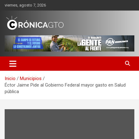
Saltar
viernes, agosto 7, 2026
al
contenido
CRONICA GUANAJUATO
Inicio
Municipios
Éctor Jaime Pide al Gobierno Federal mayor gasto en Salud
pública