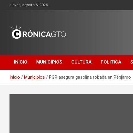
Saltar
jueves, agosto 6, 2026
al
contenido
CRONICA
GUANAJUATO
INICIO
MUNICIPIOS
CULTURA
POLITICA
Inicio
Municipios
PGR asegura gasolina robada en Pénjamo