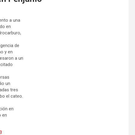
ento a una
ado en
drocarburo,
Agencia de
no y en
resaron a un
 citado
ersas
dio un
radas tres
bo el cateo.
ción en
o en