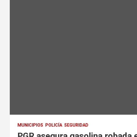
MUNICIPIOS
POLICÍA
SEGURIDAD
PGR asegura gasolina robada 