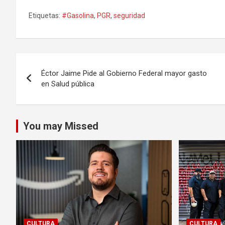
Etiquetas:
#Gasolina
,
PGR
,
seguridad
Navegación
Éctor Jaime Pide al Gobierno Federal mayor gasto
de
en Salud pública
entradas
You may Missed
CULTURA
CULTURA