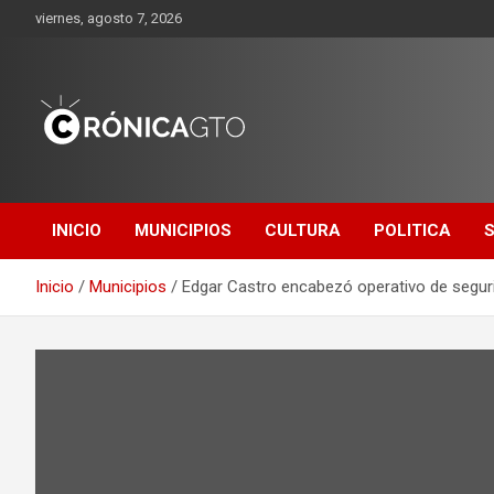
Saltar
viernes, agosto 7, 2026
al
contenido
CRONICA
GUANAJUATO
INICIO
MUNICIPIOS
CULTURA
POLITICA
Inicio
Municipios
Edgar Castro encabezó operativo de seguri