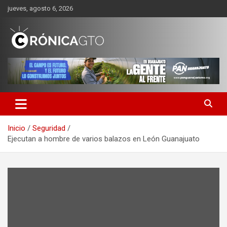
Saltar
jueves, agosto 6, 2026
al
contenido
CRONICA GUANAJUATO
Inicio
Seguridad
Ejecutan a hombre de varios balazos en León Guanajuato