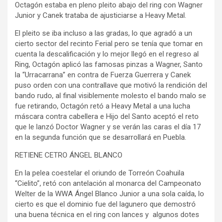
Octagón estaba en pleno pleito abajo del ring con Wagner
Junior y Canek trataba de ajusticiarse a Heavy Metal.
El pleito se iba incluso a las gradas, lo que agradó a un
cierto sector del recinto Ferial pero se tenía que tomar en
cuenta la descalificación y lo mejor llegó en el regreso al
Ring, Octagón aplicó las famosas pinzas a Wagner, Santo
la “Urracarrana” en contra de Fuerza Guerrera y Canek
puso orden con una contrallave que motivó la rendición del
bando rudo, al final visiblemente molesto el bando malo se
fue retirando, Octagón retó a Heavy Metal a una lucha
máscara contra cabellera e Hijo del Santo aceptó el reto
que le lanzó Doctor Wagner y se verán las caras el día 17
en la segunda función que se desarrollará en Puebla.
RETIENE CETRO ÁNGEL BLANCO
En la pelea coestelar el oriundo de Torreón Coahuila
“Cielito”, retó con antelación al monarca del Campeonato
Welter de la WWA Ángel Blanco Junior a una sola caída, lo
cierto es que el dominio fue del lagunero que demostró
una buena técnica en el ring con lances y algunos dotes