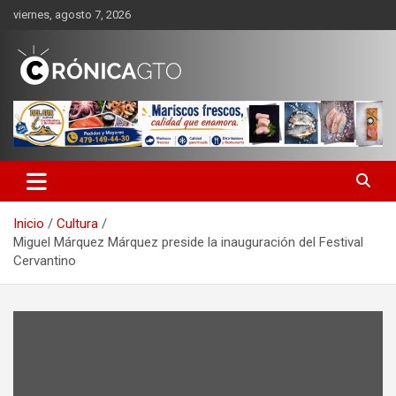
Saltar
viernes, agosto 7, 2026
al
contenido
CRONICA GUANAJUATO
Inicio
Cultura
Miguel Márquez Márquez preside la inauguración del Festival
Cervantino