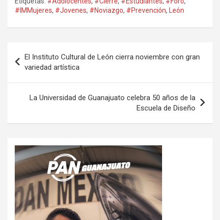
Etiquetas:
#Adolocentes
,
#Cierre
,
#Estudiantes
,
#Foro
,
#IMMujeres
,
#Jovenes
,
#Noviazgo
,
#Prevención
,
León
Navegación
El Instituto Cultural de León cierra noviembre con gran
de
variedad artística
entradas
La Universidad de Guanajuato celebra 50 años de la
Escuela de Diseño