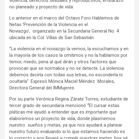
violencia, derechos sexuales y reproductivos, embarazo
no planeado y proyecto de vida.
Lo anterior en el marco del Octavo Foro Hablemos de
Netas ‘Prevención de la Violencia en el
Noviazgo’, organizado en la Secundaria General No. 4
ubicada en la Col. Villas de San Sebastián.
“La violencia en el noviazgo la vemos, la escuchamos y en
la mayoría de los casos la omitimos y no la hablamos por
temor, miedo, pena al qué dirán y otros factores que
provocan que se normalice y no se detecte. La violencia
debemos decirla con todas sus letras, no esconderla ni
ocultarla”. Expresó Mónica Maciel Méndez Morales,
Directora General del IMMujeres.
Por su parte Verónica Regina Zárate Torres, estudiante de
tercer grado de secundaria mencionó
“
El cursar estas
pláticas me ayudó a entender que es importante que
elaboremos un proyecto de vida, donde plasmemos
nuestro sueños y metas, ya que nos ayudará a planear
nuestro futuro evaluando si lo
que estamos haciendo es
lo correcto y nos llevará a cumplir nuestras metas, hoy sé