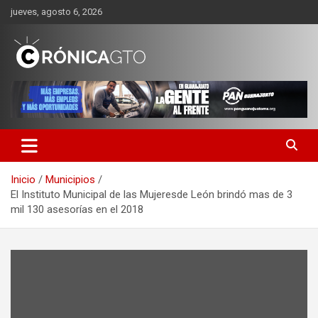
Saltar
jueves, agosto 6, 2026
al
contenido
CRONICA GUANAJUATO
Inicio
Municipios
El Instituto Municipal de las Mujeresde León brindó mas de 3
mil 130 asesorías en el 2018