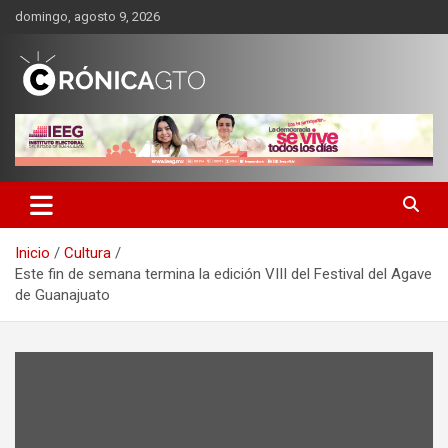
Saltar
domingo, agosto 9, 2026
al
contenido
CRONICA GUANAJUATO
Inicio
Cultura
Este fin de semana termina la edición VIII del Festival del Agave
de Guanajuato