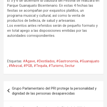
El 5 y 6 de diciembre la clausura del Festival se realizará en
Parque Guanajuato Bicentenario. En estas 4 fechas las
fiestas se acompañan por exquisitos platillos, un
programa musical y cultural, así como la venta de
productos de belleza, de salud y artesanías.
Los eventos antes referidos serán de pequeño formato y
en total apego a las disposiciones emitidas por las
autoridades correspondientes.
Etiquetas:
#Agave
,
#Destilados
,
#Gastronomía
,
#Guanajuato
,
#Mezcal
,
#PGB
,
#Tequila
,
#Turismo
,
Sectur
Navegación
Grupo Parlamentario del PRI protege la personalidad y
de
dignidad de las personas desaparecidas
entradas