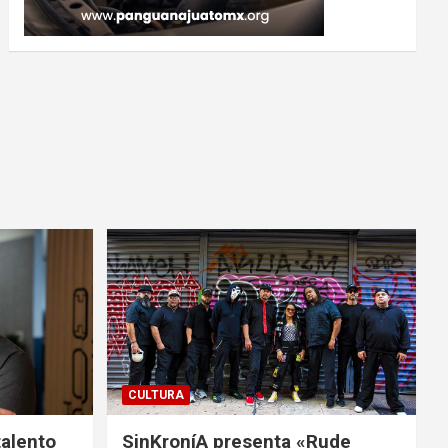
CULTURA
talento
SinKroníA presenta «Rude