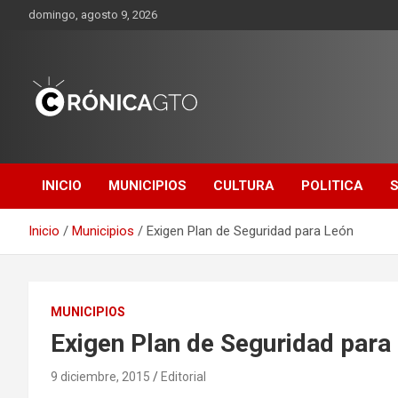
Saltar
domingo, agosto 9, 2026
al
contenido
CRONICA
GUANAJUATO
INICIO
MUNICIPIOS
CULTURA
POLITICA
Inicio
Municipios
Exigen Plan de Seguridad para León
MUNICIPIOS
Exigen Plan de Seguridad para
9 diciembre, 2015
Editorial